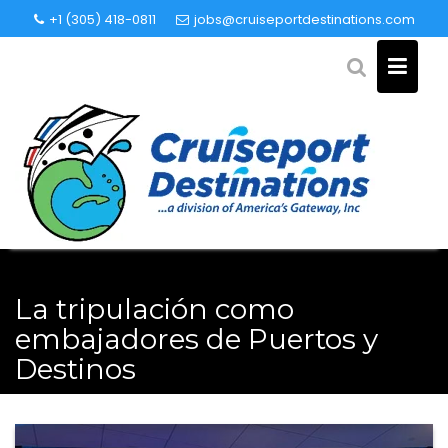
Skip
+1 (305) 418-0811
jobs@cruiseportdestinations.com
to
content
La tripulación como
embajadores de Puertos y
Destinos